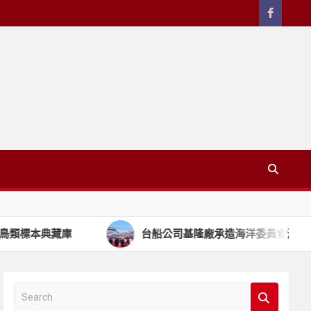
藏庫
台船公司基隆廠承造海洋委員會海巡署艦隊分署 第
S
e