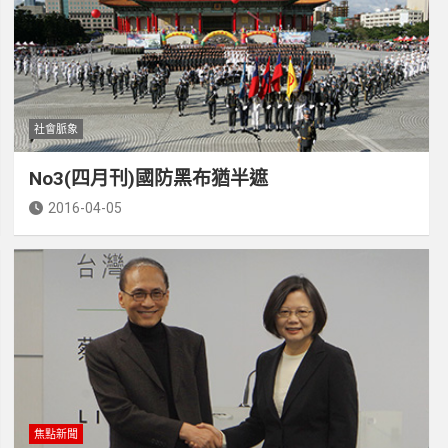
社會脈象
No3(四月刊)國防黑布猶半遮
2016-04-05
焦點新聞