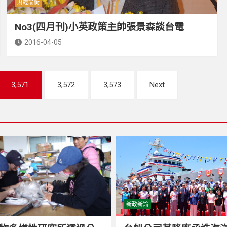
財經論衡
No3(四月刊)小英政策主帥張景森談台電
2016-04-05
3,571
3,572
3,573
Next
新政新論