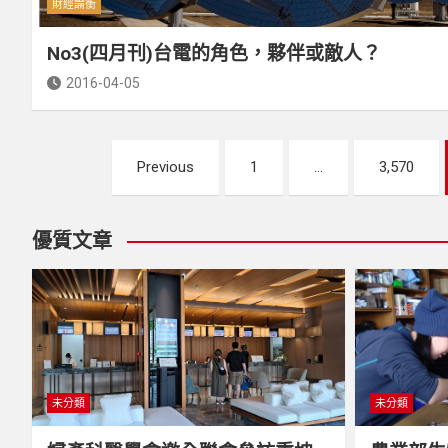
財經論衡
No3(四月刊)台電的角色，夥伴或敵人？
2016-04-05
文
Previous
1
...
3,570
章
分
優質文章
頁
未分類
未分類