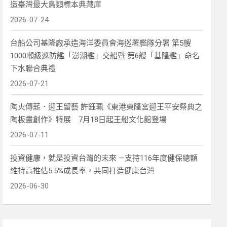
造臺灣最大鳥類標本典藏庫
2026-07-24
台船公司基隆廠承造海洋委員會海巡署艦隊分署 第5艘
1000噸級巡防艦「澎湖艦」交船暨 第6艘「基隆艦」命名
下水聯合典禮
2026-07-21
陶火傳薪．迎王留藝 許鈺珮《東港東隆宮迎王平安祭典之
陶板畫創作》特展 7月18日起王船文化館登場
2026-07-11
投資健康，就是投資台灣的未來 —支持116年度健保總額
維持高推估5.5%成長率，共同打造健康台灣
2026-06-30