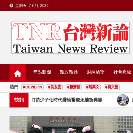
Skip
星期五, 7 8 月, 2026
to
content
台灣新論/星島國際策
焦點新聞
新政新論
財經論衡
社會脈象
熱門
#COVID-19
#侯友宜
#賴清德
#蔡英文
#柯文哲
快訊
 攜手打造少子化時代婦幼醫療永續新典範
農業部生物