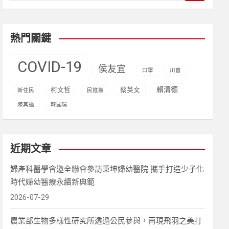
a
r
c
熱門關鍵
h
COVID-19
侯友宜
口罩
川普
賴清德
柯文哲
蔡英文
新住民
民進黨
陳其邁
韓國瑜
近期文章
婦產科醫學會邀全聯會參訪秉坤婦幼醫院 攜手打造少子化
時代婦幼醫療永續新典範
2026-07-29
農業部生物多樣性研究所透過公民參與，再現飛羽之美打