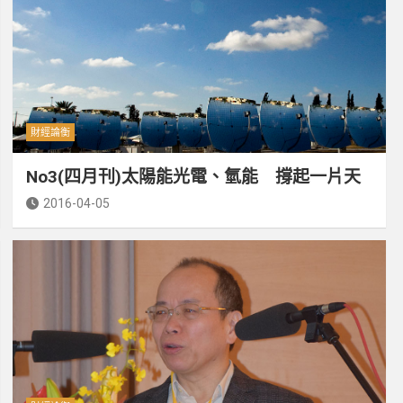
財經論衡
No3(四月刊)太陽能光電、氫能 撐起一片天
2016-04-05