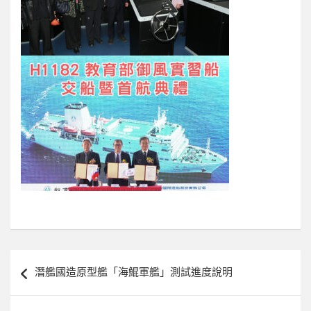
文
潛艦國造原型艦「海鯤軍艦」測試進度說明
章
導