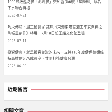
1000噸級巡防艦「澎湖艦」交船暨 第6艘「基隆艦」命名
下水聯合典禮
2026-07-21
陶火傳薪．迎王留藝 許鈺珮《東港東隆宮迎王平安祭典之
陶板畫創作》特展 7月18日起王船文化館登場
2026-07-11
投資健康，就是投資台灣的未來 —支持116年度健保總額維
持高推估5.5%成長率，共同打造健康台灣
2026-06-30
近期留言
相關文章