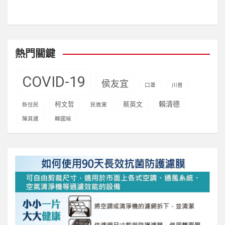
熱門關鍵
COVID-19
侯友宜
口罩
川普
賴清德
柯文哲
蔡英文
新住民
民進黨
陳其邁
韓國瑜