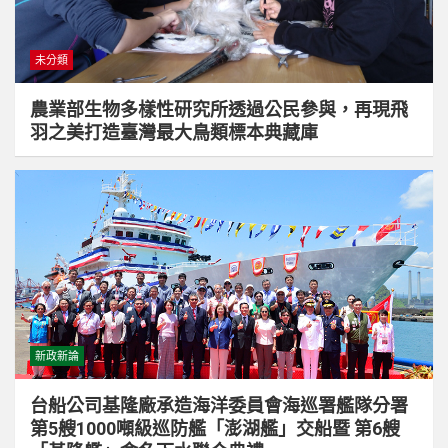
未分類
農業部生物多樣性研究所透過公民參與，再現飛
羽之美打造臺灣最大鳥類標本典藏庫
新政新論
台船公司基隆廠承造海洋委員會海巡署艦隊分署
第5艘1000噸級巡防艦「澎湖艦」交船暨 第6艘