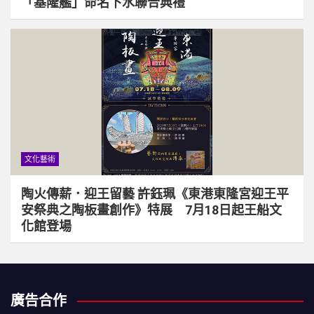
「基隆艦」命名下水聯合典禮
文化藝術
陶火傳薪．迎王留藝 許鈺珮《東港東隆宮迎王平
安祭典之陶板畫創作》特展 7月18日起王船文
化館登場
廣告合作