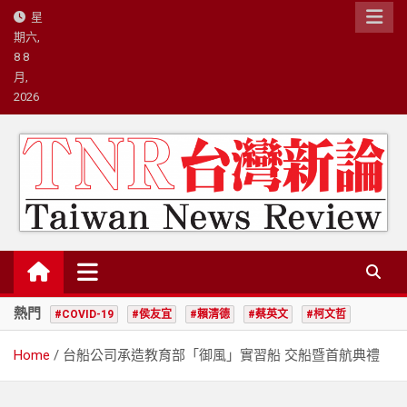
Skip
星
to
期六,
content
8 8
月,
2026
台灣新論/星島國際策略有限公司
熱門
#COVID-19
#侯友宜
#賴清德
#蔡英文
#柯文哲
Home
台船公司承造教育部「御風」實習船 交船暨首航典禮