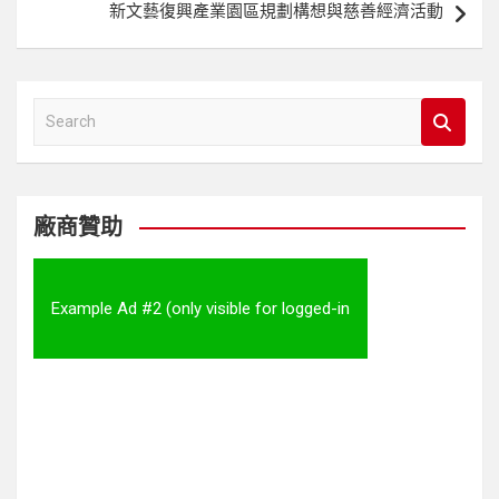
新文藝復興產業園區規劃構想與慈善經濟活動
覽
S
e
a
r
c
廠商贊助
h
Example Ad #2 (only visible for logged-in
visitors)