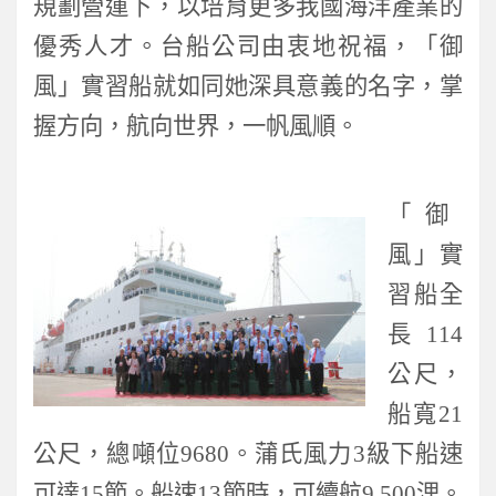
規劃營運下，以培育更多我國海洋產業的
優秀人才。台船公司由衷地祝福，「御
風」實習船就如同她深具意義的名字，掌
握方向，航向世界，一帆風順。
「御
風」實
習船全
長
114
公尺，
船寬
21
公尺，總噸位
9680
。蒲氏風力
3
級下船速
可達
15
節。船速
13
節時，可續航
9,500
浬。