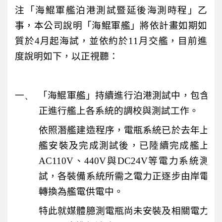
注「海鯤軍艦泊港測試暨延後海測時程」乙
事，本公司說明「海鯤軍艦」將依計畫如期如
質於
4
月起海試，並依約於
11
月交艦，目前進
度說明如下，以正視聽：
一、
「海鯤軍艦」持續進行泊港測試中，包含
正進行艦上各系統的調校與測試工作。
依照潛艦建造程序，電瓶系統已於去年上
艦安裝及完成測試後，已陸續完成艦上
AC110V
、
440V
與
DC24V
等電力系統測
試，各裝備系統所需之電力正逐步由岸電
轉換為艦電供電中。
特此就媒體臆測電瓶尚未安裝及相關電力