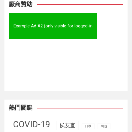
c
廠商贊助
h
Example Ad #2 (only visible for logged-in
visitors)
熱門關鍵
COVID-19
侯友宜
口罩
川普