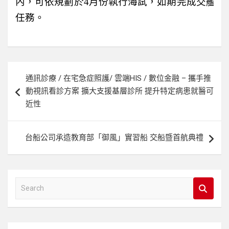
內，可依規劃於
4
月份執行海試，如期完成交艦
任務。
文
通訊診療 / 在宅急症照護/ 雲端HIS / 數位金融 – 攜手推
章
動視訊看診方案 擴大支援基層診所 提升特定病患就醫可
導
近性
覽
台船公司承造教育部「御風」實習船 交船暨首航典禮
S
e
a
r