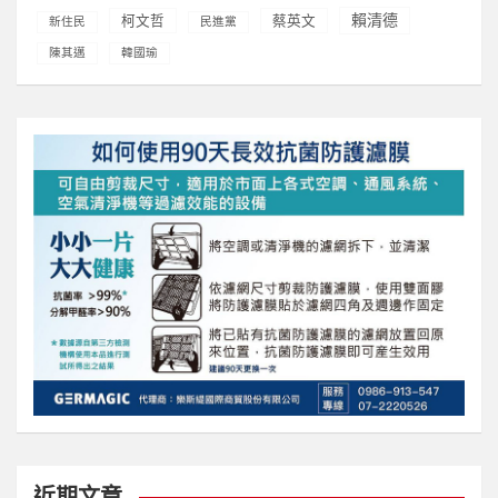
賴清德
柯文哲
蔡英文
新住民
民進黨
陳其邁
韓國瑜
近期文章