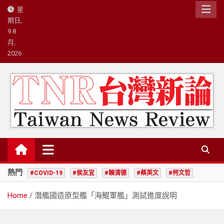
Skip
星
to
期日,
content
9 8
月,
2026
台灣新論/星島國際策略有限公司
熱門
#COVID-19
#侯友宜
#賴清德
#蔡英文
#柯文哲
Home
潛艦國造原型艦「海鯤軍艦」測試進度說明