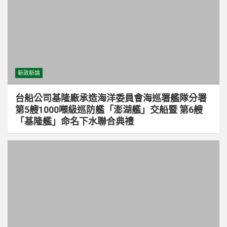
新政新論
台船公司基隆廠承造海洋委員會海巡署艦隊分署
第5艘1000噸級巡防艦「澎湖艦」交船暨 第6艘
「基隆艦」命名下水聯合典禮