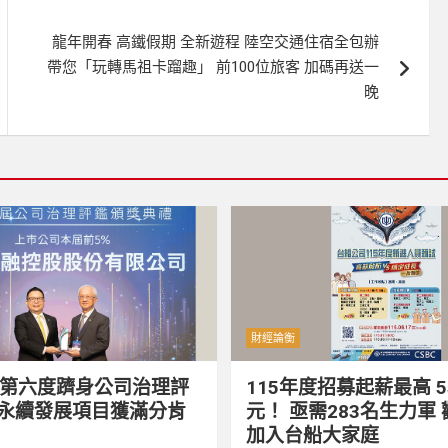
龍年開春 高鐵假期 全新遊程 陸空交通住宿全包辦
帶您「玩轉馬祖卡蹓趣」 前100位旅客 加碼再送一
晚
財經論衡
第六度躋身公司治理評
115年度招募起薪最高 55
 永續發展項目獲滿分肯
元！ 亟需283名生力軍
加入台船大家庭