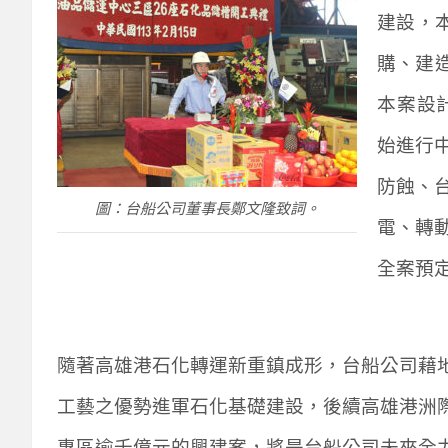
建設，
購、建
本案設
始進行
防蝕、
圖：台船公司董事長鄭文隆致詞。
電、轉
全案預
隨著高雄港石化轉運新重鎮成形，台船公司藉
工藝之優勢進軍石化基礎建設，後續高雄港洲
專區逾千億元的興建案，將是台船公司未來全