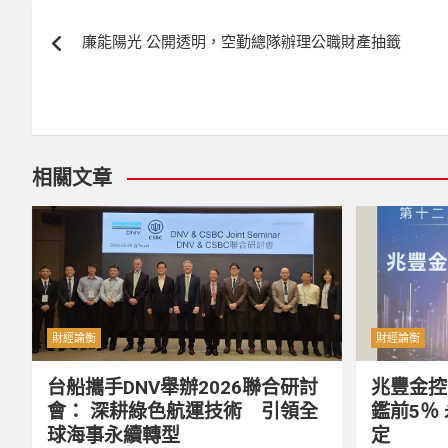
文
廉能陽光 公開透明，空勤總隊辦理公職財產抽籤
章
導
覽
相關文章
財經論衡
財經論衡
台船攜手DNV舉辦2026聯合研討
兆豐金控
會： 深耕綠色航運技術 引領全
鑑前5％
球海事永續轉型
定