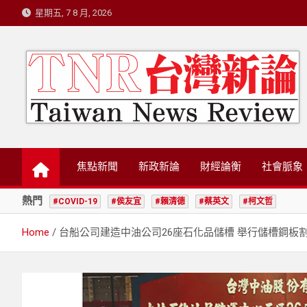
Skip
星期五, 7 8 月, 2026
to
content
台灣新論/星島國際策
焦點新聞
新政新論
財經論衡
社會脈象
熱門
#COVID-19
#侯友宜
#賴清德
#蔡英文
#柯文哲
Home
台船公司建造中油公司26座石化品儲槽 舉行儲槽鋼板