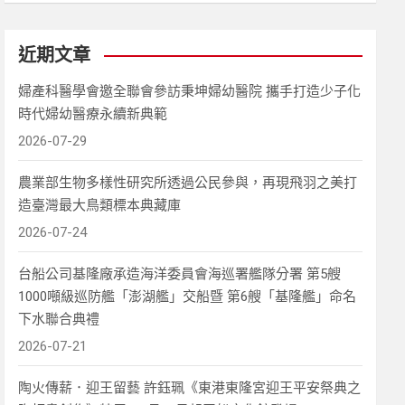
近期文章
婦產科醫學會邀全聯會參訪秉坤婦幼醫院 攜手打造少子化
時代婦幼醫療永續新典範
2026-07-29
農業部生物多樣性研究所透過公民參與，再現飛羽之美打
造臺灣最大鳥類標本典藏庫
2026-07-24
台船公司基隆廠承造海洋委員會海巡署艦隊分署 第5艘
1000噸級巡防艦「澎湖艦」交船暨 第6艘「基隆艦」命名
下水聯合典禮
2026-07-21
陶火傳薪．迎王留藝 許鈺珮《東港東隆宮迎王平安祭典之