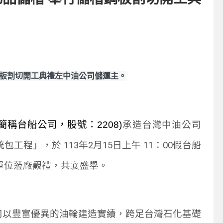
鋼板割切開工典禮左中油公司儲運主。
簡稱台船公司，股號：
2208)
承造台灣中油公司
統包工程」，於
113
年
2
月
15
日上午
11
：
00
假台船
單位蒞廠觀禮，共襄盛舉。
司以豐富優異的油輪建造實績，跨足台灣石化基礎