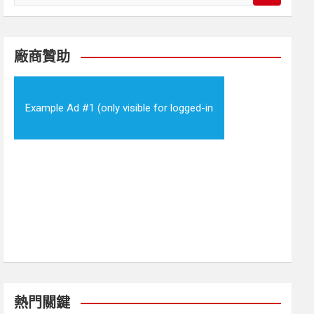
e
a
r
c
廠商贊助
h
Example Ad #1 (only visible for logged-in
visitors)
熱門關鍵