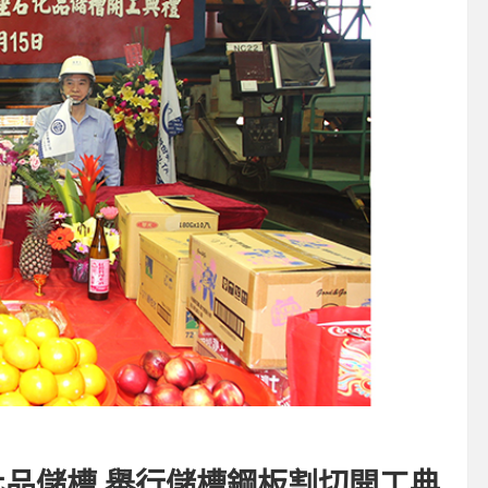
化品儲槽 舉行儲槽鋼板割切開工典