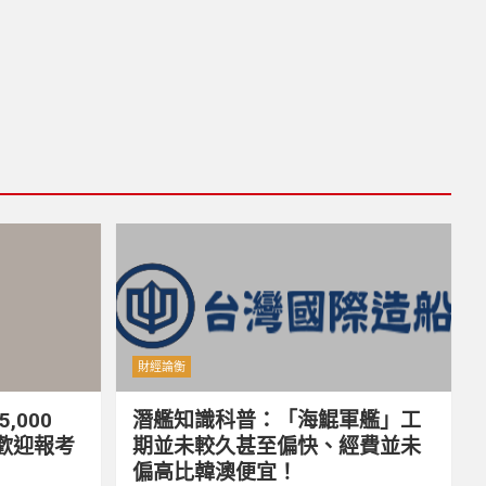
財經論衡
,000
潛艦知識科普：「海鯤軍艦」工
 歡迎報考
期並未較久甚至偏快、經費並未
偏高比韓澳便宜！