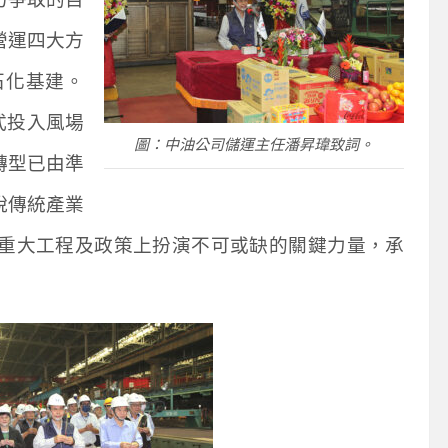
營運四大方
石化基建。
式投入風場
圖：中油公司儲運主任潘昇瑋致詞。
轉型已由準
脫傳統產業
重大工程及政策上扮演不可或缺的關鍵力量，承