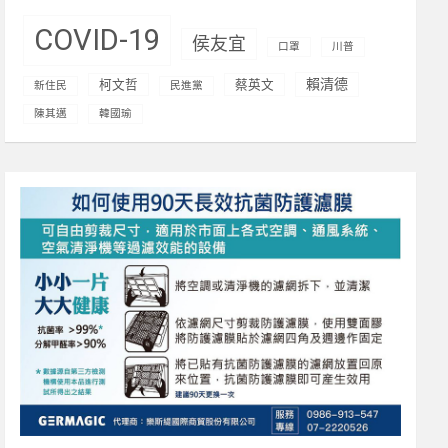
COVID-19
侯友宜
口罩
川普
賴清德
柯文哲
蔡英文
新住民
民進黨
陳其邁
韓國瑜