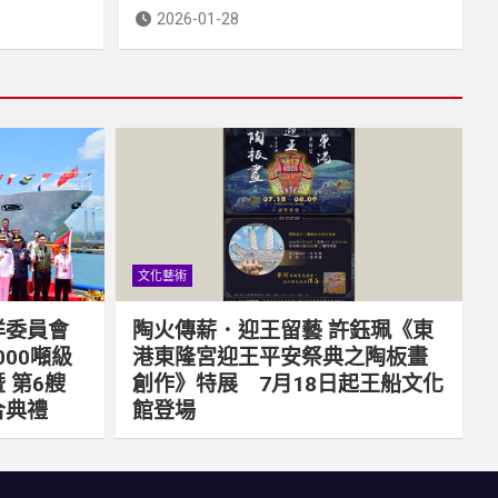
2026-01-28
文化藝術
洋委員會
陶火傳薪．迎王留藝 許鈺珮《東
000噸級
港東隆宮迎王平安祭典之陶板畫
 第6艘
創作》特展 7月18日起王船文化
合典禮
館登場