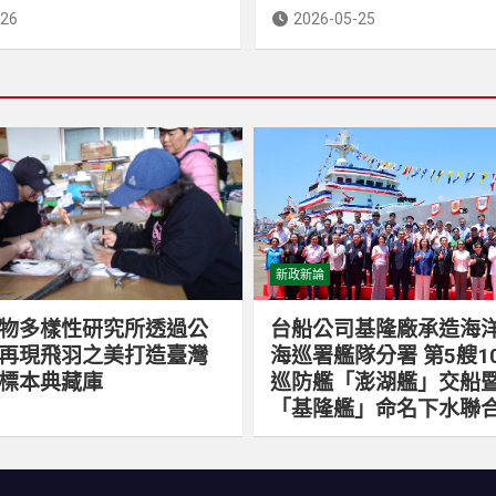
-26
2026-05-25
新政新論
物多樣性研究所透過公
台船公司基隆廠承造海
再現飛羽之美打造臺灣
海巡署艦隊分署 第5艘1
標本典藏庫
巡防艦「澎湖艦」交船暨
「基隆艦」命名下水聯