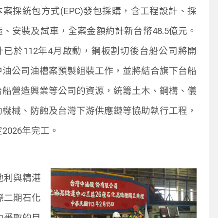
本案採統包方式
(EPC)
發包採購，含工程設計、採
造、安裝及試車，全案金額約計新台幣
48.5
億元。
計已於
112
年
4
月啟動，鋼板割切後台船公司將開
中油公司油槽案預製組裝工作，並將結合旗下台船
台船營造興業等公司的資源，統籌土木、鋼構、儀
動機械、防蝕及台灣下游供應鏈等協助執行工程，
定
2026
年完工。
地利與精湛
際二期石化
力爭取的目