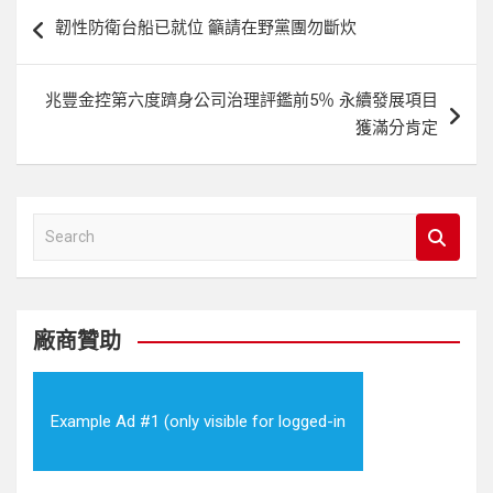
文
韌性防衛台船已就位 籲請在野黨團勿斷炊
章
導
兆豐金控第六度躋身公司治理評鑑前5％ 永續發展項目
覽
獲滿分肯定
S
e
a
r
c
廠商贊助
h
Example Ad #1 (only visible for logged-in