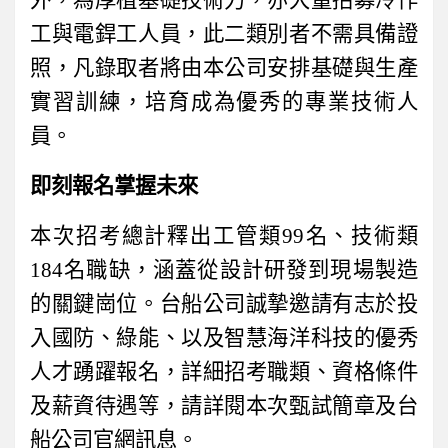
外，為厚植基礎技術力，亦大量招募冷作
工與電銲工人員，此二類別者不需具備證
照，凡錄取者將由本公司安排基礎與生產
實習訓練，培育成為優秀的專業技術人
員。
即刻報名掌握未來
本次招考總計釋出工管類
99
名、技術類
184
名職缺，涵蓋從設計研發到現場製造
的關鍵崗位。台船公司誠摯邀請有志於投
入國防、綠能、以及智慧海洋科技的優秀
人才踴躍報名，詳細招考職類、資格條件
及薪資待遇等，請詳閱本次甄試簡章及台
船公司官網訊息。