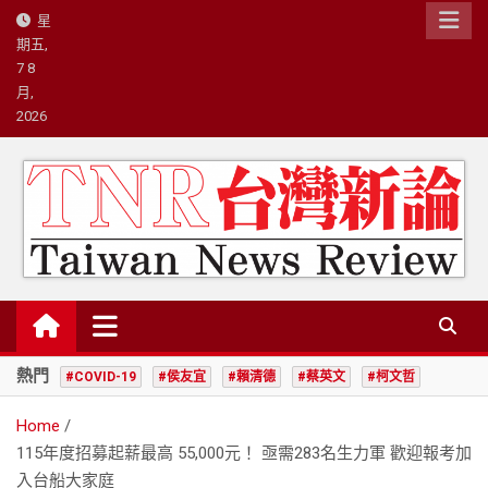
Skip
星
to
期五,
content
7 8
月,
2026
台灣新論/星島國際策略有限公司
熱門
#COVID-19
#侯友宜
#賴清德
#蔡英文
#柯文哲
Home
115年度招募起薪最高 55,000元！ 亟需283名生力軍 歡迎報考加
入台船大家庭