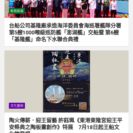
新政新論
台船公司基隆廠承造海洋委員會海巡署艦隊分署
第5艘1000噸級巡防艦「澎湖艦」交船暨 第6艘
「基隆艦」命名下水聯合典禮
文化藝術
陶火傳薪．迎王留藝 許鈺珮《東港東隆宮迎王平
安祭典之陶板畫創作》特展 7月18日起王船文