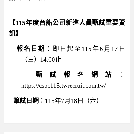
【
115
年度台船公司新進人員甄試重要資
訊】
報名日期
：即日起至
115
年
6
月
17
日
（三）
14:00
止
甄試報名網站
：
https://csbc115.twrecruit.com.tw/
筆試日期：
115
年
7
月
18
日（六）