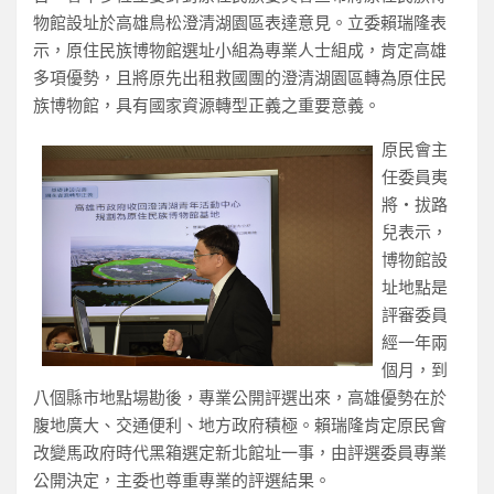
物館設址於高雄鳥松澄清湖園區表達意見。立委賴瑞隆表
示，原住民族博物館選址小組為專業人士組成，肯定高雄
多項優勢，且將原先出租救國團的澄清湖園區轉為原住民
族博物館，具有國家資源轉型正義之重要意義。
原民會主
任委員夷
將‧拔路
兒表示，
博物館設
址地點是
評審委員
經一年兩
個月，到
八個縣市地點場勘後，專業公開評選出來，高雄優勢在於
腹地廣大、交通便利、地方政府積極。賴瑞隆肯定原民會
改變馬政府時代黑箱選定新北館址一事，由評選委員專業
公開決定，主委也尊重專業的評選結果。