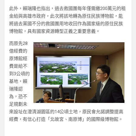
此外，賴瑞隆也指出，過去救國團每年僅需繳200萬元的租
金給與高雄市政府，此次將該地轉為原住民族博物館，能
將過去黨國不分的救國團用地收回作為國家級的原住民族
博物館，具有國家資源轉型正義之重要意義。
而原先28
億經費的
原博館經
費是給不
到3公頃的
基地，賴
瑞隆認
為，恐不
足規劃未
來設址在澄清湖園區的14公頃土地，原民會允諾調整提高
經費，有信心打造「北故宮、南原博」的國際級博物館。