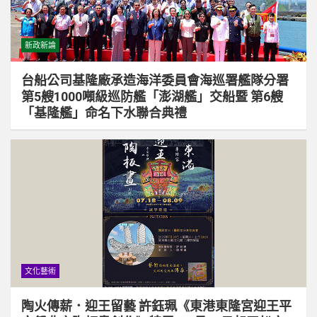
新政新論
台船公司基隆廠承造海洋委員會海巡署艦隊分署
第5艘1000噸級巡防艦「澎湖艦」交船暨 第6艘
「基隆艦」命名下水聯合典禮
文化藝術
陶火傳薪．迎王留藝 許鈺珮《東港東隆宮迎王平