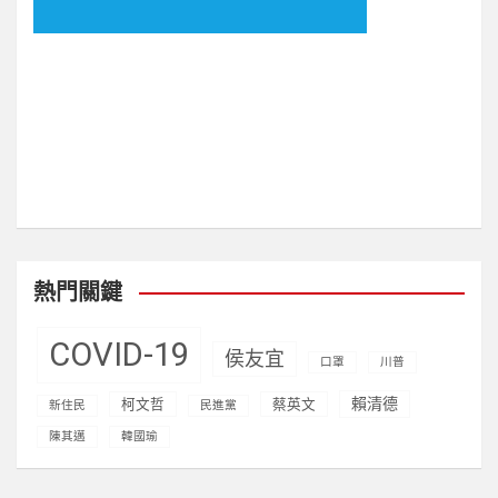
visitors)
熱門關鍵
COVID-19
侯友宜
口罩
川普
賴清德
柯文哲
蔡英文
新住民
民進黨
陳其邁
韓國瑜