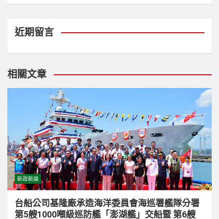
近期留言
相關文章
新政新論
台船公司基隆廠承造海洋委員會海巡署艦隊分署
第5艘1000噸級巡防艦「澎湖艦」交船暨 第6艘