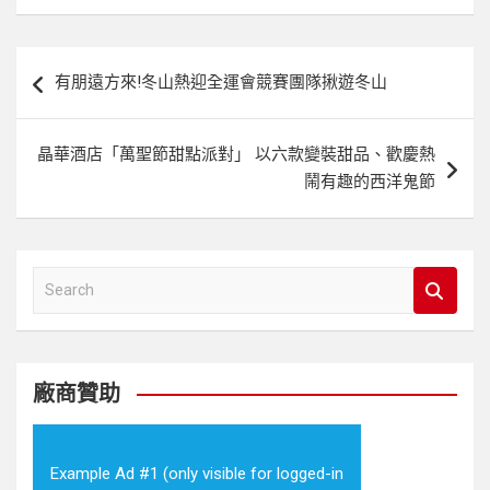
文
有朋遠方來!冬山熱迎全運會競賽團隊揪遊冬山
章
導
晶華酒店「萬聖節甜點派對」 以六款變裝甜品、歡慶熱
覽
鬧有趣的西洋鬼節
S
e
a
r
c
廠商贊助
h
Example Ad #1 (only visible for logged-in