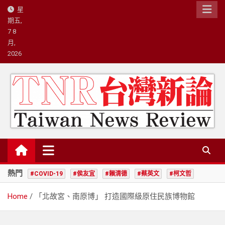
Skip
星
to
期五,
content
7 8
月,
2026
台灣新論/星島國際策略有限公司
熱門
#COVID-19
#侯友宜
#賴清德
#蔡英文
#柯文哲
Home
「北故宮、南原博」 打造國際級原住民族博物館