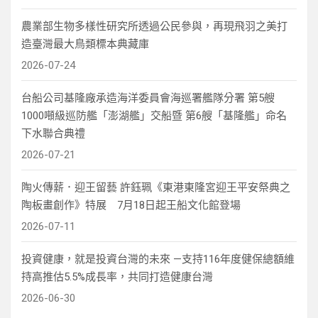
農業部生物多樣性研究所透過公民參與，再現飛羽之美打
造臺灣最大鳥類標本典藏庫
2026-07-24
台船公司基隆廠承造海洋委員會海巡署艦隊分署 第5艘
1000噸級巡防艦「澎湖艦」交船暨 第6艘「基隆艦」命名
下水聯合典禮
2026-07-21
陶火傳薪．迎王留藝 許鈺珮《東港東隆宮迎王平安祭典之
陶板畫創作》特展 7月18日起王船文化館登場
2026-07-11
投資健康，就是投資台灣的未來 —支持116年度健保總額維
持高推估5.5%成長率，共同打造健康台灣
2026-06-30