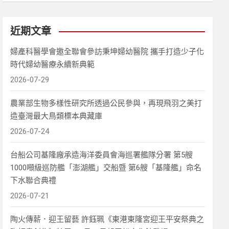
近期文章
婦產科醫學會邀全聯會參訪秉坤婦幼醫院 攜手打造少子化
時代婦幼醫療永續新典範
2026-07-29
農業部生物多樣性研究所透過公民參與，再現飛羽之美打
造臺灣最大鳥類標本典藏庫
2026-07-24
台船公司基隆廠承造海洋委員會海巡署艦隊分署 第5艘
1000噸級巡防艦「澎湖艦」交船暨 第6艘「基隆艦」命名
下水聯合典禮
2026-07-21
陶火傳薪．迎王留藝 許鈺珮《東港東隆宮迎王平安祭典之