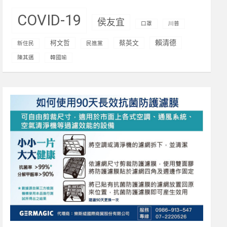
COVID-19
侯友宜
口罩
川普
賴清德
柯文哲
蔡英文
新住民
民進黨
陳其邁
韓國瑜