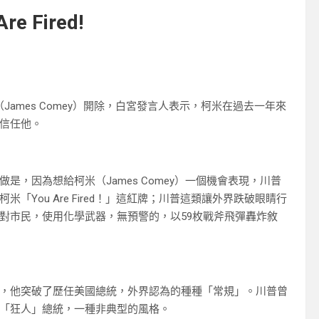
e Fired!
James Comey）開除，白宮發言人表示，柯米在過去一年來
信任他。
，因為想給柯米（James Comey）一個機會表現，川普
You Are Fired！」這紅牌；川普這類讓外界跌破眼睛行
對市民，使用化學武器，無預警的，以59枚戰斧飛彈轟炸敘
，他突破了歷任美國總統，外界認為的種種「常規」。川普曾
「狂人」總統，一種非典型的風格。