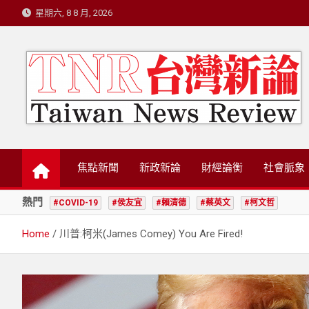
Skip
星期六, 8 8 月, 2026
to
content
台灣新論/星島國際策
焦點新聞
新政新論
財經論衡
社會脈象
熱門
#COVID-19
#侯友宜
#賴清德
#蔡英文
#柯文哲
Home
川普:柯米(James Comey) You Are Fired!