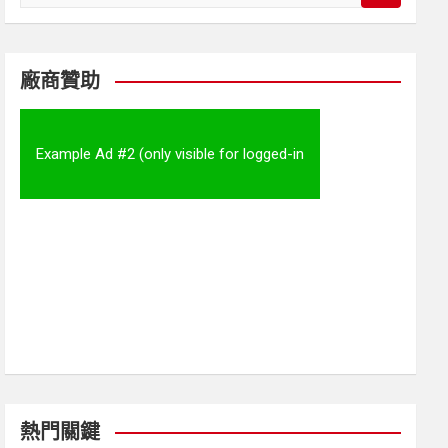
e
a
r
c
廠商贊助
h
Example Ad #2 (only visible for logged-in
visitors)
熱門關鍵