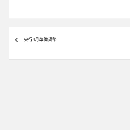
文
央行4月準備貨幣
章
導
覽