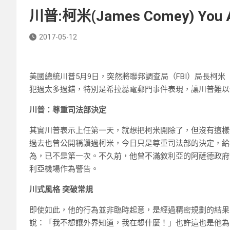
川普:柯米(James Comey) You Ar
2017-05-12
美國總統川普5月9日，突然將聯邦調查局（FBI）局長柯米（
犯過太多過錯，特別是希拉蕊電郵門事件表現，讓川普難以
川普：尊重司法部決定
其實川普表示上任第一天，就想把柯米開除了，但沒有這樣做是
過去也曾公開稱讚過柯米，今日只是尊重司法部的決定，給柯米「
為，已不是第一次。不久前，他曾不滿敘利亞的阿薩德政府
利亞機場作為警告。
川式風格 突破常規
即使如此，他的行為並非臨時起意，是經過精密規劃的結果
說：「我不想讓外界知道，我在想什麼！」也許這也是他為