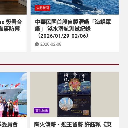
焦點新聞
ms 簽署合
中華民國首艘自製潛艦「海鯤軍
海事防禦
艦」 淺水潛航測試紀錄
（2026/01/29-02/06）
2026-02-08
文化藝術
洋委員會
陶火傳薪．迎王留藝 許鈺珮《東