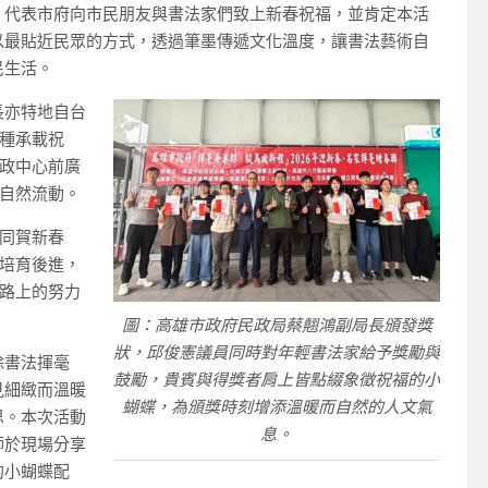
，代表市府向市民朋友與書法家們致上新春祝福，並肯定本活
以最貼近民眾的方式，透過筆墨傳遞文化溫度，讓書法藝術自
民生活。
長亦特地自台
種承載祝
政中心前廣
自然流動。
同賀新春
培育後進，
路上的努力
圖：高雄市政府民政局蔡翹鴻副局長頒發獎
狀，邱俊憲議員同時對年輕書法家給予獎勵與
除書法揮毫
鼓勵，貴賓與得獎者肩上皆點綴象徵祝福的小
見細緻而溫暖
蝴蝶，為頒獎時刻增添溫暖而自然的人文氣
思。本次活動
息。
師於現場分享
的小蝴蝶配