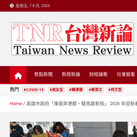
Skip
星期五, 7 8 月, 2026
to
content
台灣新論/星島國際策
焦點新聞
新政新論
財經論衡
社會脈象
熱門
#COVID-19
#侯友宜
#賴清德
#蔡英文
#柯文哲
Home
高雄市政府「揮毫奔港都，駿馬啟新程」 2026 年迎