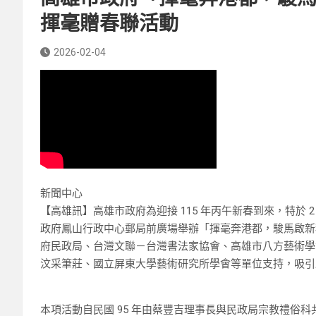
揮毫贈春聯活動
2026-02-04
新聞中心
【高雄訊】高雄市政府為迎接 115 年丙午新春到來，特於 2 月 4
政府鳳山行政中心郵局前廣場舉辦「揮毫奔港都，駿馬啟新程
府民政局、台灣文聯－台灣書法家協會、高雄市八方藝術學
汶采筆莊、國立屏東大學藝術研究所學會等單位支持，吸引
本項活動自民國 95 年由蔡豐吉理事長與民政局宗教禮俗科