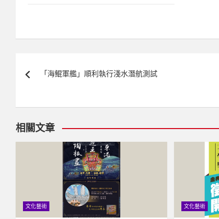
文
「海鯤軍艦」順利執行淺水潛航測試
章
導
覽
相關文章
文化藝術
文化藝術