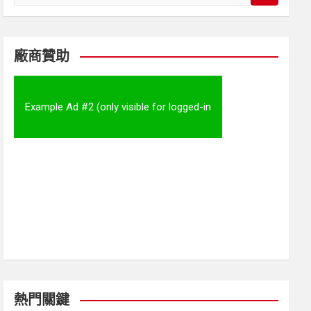
e
a
r
c
廠商贊助
h
Example Ad #2 (only visible for logged-in
visitors)
熱門關鍵