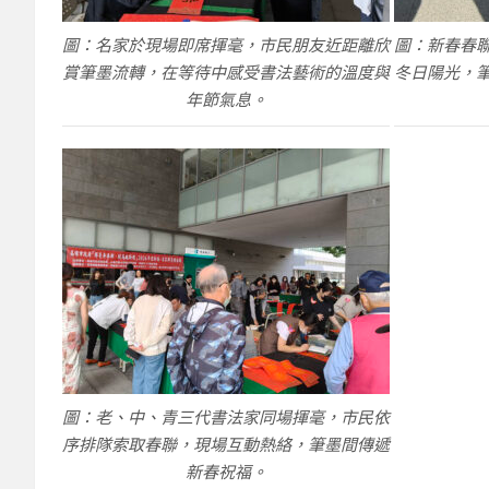
圖：名家於現場即席揮毫，市民朋友近距離欣
圖：新春春
賞筆墨流轉，在等待中感受書法藝術的溫度與
冬日陽光，
年節氣息。
圖：老、中、青三代書法家同場揮毫，市民依
序排隊索取春聯，現場互動熱絡，筆墨間傳遞
新春祝福。