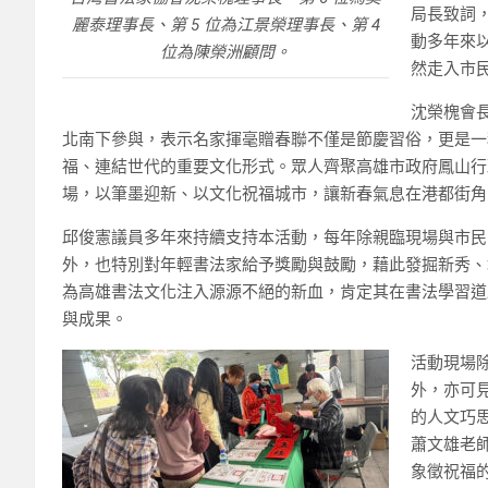
局長致詞
麗泰理事長、第 5 位為江景榮理事長、第 4
動多年來
位為陳榮洲顧問。
然走入市
沈榮槐會
北南下參與，表示名家揮毫贈春聯不僅是節慶習俗，更是一
福、連結世代的重要文化形式。眾人齊聚高雄市政府鳳山行
場，以筆墨迎新、以文化祝福城市，讓新春氣息在港都街角
邱俊憲議員多年來持續支持本活動，每年除親臨現場與市民
外，也特別對年輕書法家給予獎勵與鼓勵，藉此發掘新秀、
為高雄書法文化注入源源不絕的新血，肯定其在書法學習道
與成果。
活動現場
外，亦可
的人文巧
蕭文雄老
象徵祝福