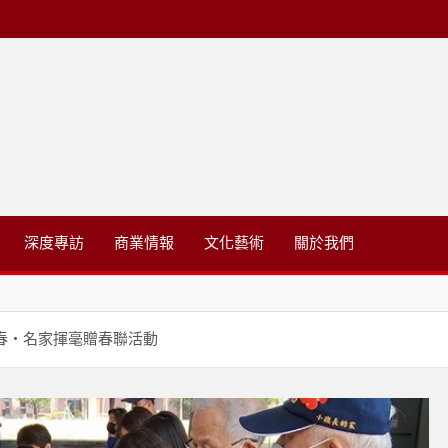
略有限公司
深度專訪
商業情報
文化藝術
關於我們
新春・名家揮毫贈春聯活動