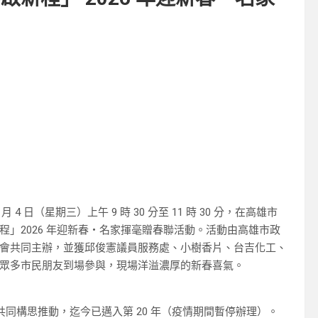
 日（星期三）上午 9 時 30 分至 11 時 30 分，在高雄市
」2026 年迎新春・名家揮毫贈春聯活動。活動由高雄市政
會共同主辦，並獲邱俊憲議員服務處、小樹香片、台吉化工、
眾多市民朋友到場參與，現場洋溢濃厚的新春喜氣。
共同構思推動，迄今已邁入第 20 年（疫情期間暫停辦理）。