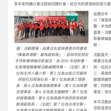
多年來持續以書法藝術回饋社會，結合市府資源與民間力量
延續去年
以「揮毫
騰、步伐
篇章。活
新春條幅
錄。
圖：活動開場，由書法名家與貴賓共同書寫
「揮毫奔港都，駿馬啟新程」，並與市民朋友
活動當天
手持新春條幅合影留念，為 2026 年迎新春・
睹書法名
名家揮毫贈春聯活動揭開序幕。（左起）第 1
與，包括
位為主持人羅少君、第 2 位為台船公司藝術
三、黃俊
研習社范筱薇社長、第 3 位為謝漢三理事
碧娥等顧
長、第 4 位為黃俊雄理事長、第 5 位為蔡豐
舉；同時
吉理事長、第 6 位為張玉媛顧問、第 7 位為
書寫，老
邱俊憲議員、第 8 位為高雄市政府民政局蔡
本次活動
翹鴻副局長；（右起）第 7 位為台灣文聯－
流程溫潤
台灣書法家協會沈榮槐理事長、第 6 位為吳