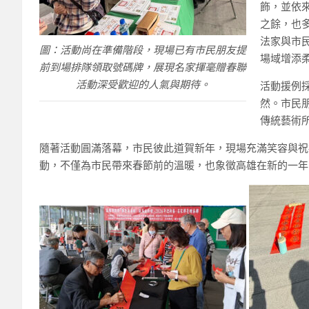
飾，並依
之餘，也
法家與市
圖：活動尚在準備階段，現場已有市民朋友提
場域增添
前到場排隊領取號碼牌，展現名家揮毫贈春聯
活動深受歡迎的人氣與期待。
活動援例
然。市民
傳統藝術
隨著活動圓滿落幕，市民彼此道賀新年，現場充滿笑容與祝
動，不僅為市民帶來春節前的溫暖，也象徵高雄在新的一年