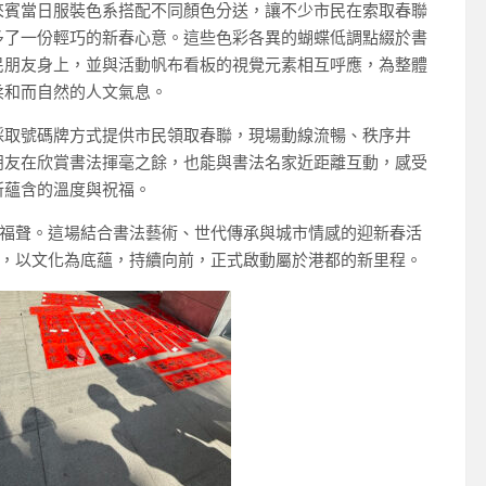
來賓當日服裝色系搭配不同顏色分送，讓不少市民在索取春聯
多了一份輕巧的新春心意。這些色彩各異的蝴蝶低調點綴於書
民朋友身上，並與活動帆布看板的視覺元素相互呼應，為整體
柔和而自然的人文氣息。
採取號碼牌方式提供市民領取春聯，現場動線流暢、秩序井
朋友在欣賞書法揮毫之餘，也能與書法名家近距離互動，感受
所蘊含的溫度與祝福。
福聲。這場結合書法藝術、世代傳承與城市情感的迎新春活
，以文化為底蘊，持續向前，正式啟動屬於港都的新里程。