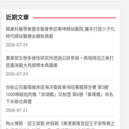
近期文章
婦產科醫學會邀全聯會參訪秉坤婦幼醫院 攜手打造少子化
時代婦幼醫療永續新典範
2026-07-29
農業部生物多樣性研究所透過公民參與，再現飛羽之美打
造臺灣最大鳥類標本典藏庫
2026-07-24
台船公司基隆廠承造海洋委員會海巡署艦隊分署 第5艘
1000噸級巡防艦「澎湖艦」交船暨 第6艘「基隆艦」命名
下水聯合典禮
2026-07-21
陶火傳薪．迎王留藝 許鈺珮《東港東隆宮迎王平安祭典之