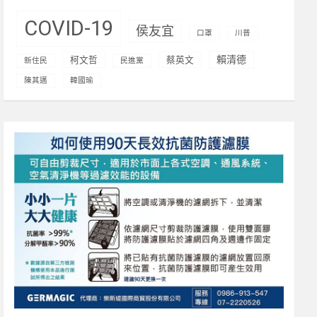
COVID-19
侯友宜
口罩
川普
賴清德
柯文哲
蔡英文
新住民
民進黨
陳其邁
韓國瑜