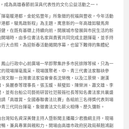
，成為高雄春節前深具代表性的文化公益活動之一。
「揮毫暖港都，金蛇佑豐年」所象徵的祝福與豐收，今年活動
奔港都，駿馬啟新程」為主題，寓意新的一年高雄如駿馬奔
穩健，在既有基礎上持續向前，開展城市發展與市民生活的新
動開場時，由多位書法名家與貴賓共同完成主題揮毫，並手持
進行大合照，為迎新春活動揭開序幕，也留下難得的集體紀
，鳳山行政中心前廣場一早即聚集許多市民排隊等候，只為一
家的現場揮毫風采。現場匯聚老、中、青三代書法家聯袂參
台灣文聯－台灣書法家協會會長沈榮槐，以及江景榮、謝漢
雄、吳麗泰等理事長，張玉媛、蔡璧如、陳榮洲、蕭文雄、李
問，並有台船公司藝術研習社范筱薇社長等知名書法家共襄盛
邀請「高雄賞‧全國春聯書法比賽」各組前三名得獎代表到場
中青三代同台揮毫，象徵書法文化薪火相傳、歷久彌新。
由台灣知名資深美聲主持人暨新聞主播羅少君擔綱主持，現場
流暢，兼具專業與親和力。開場由高雄市政府民政局蔡翹鴻副