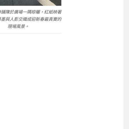
聯鋪陳於廣場一隅晾曬，紅紙映著
筆墨與人影交織成迎新春最真實的
現場風景。