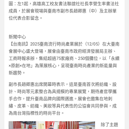
圖：左1起，高雄高工校友書法聯誼社社長李營生率書法社
成員，於展會現場與臺南市副市長趙卿惠（中）及主辦單
位代表合影留念。
新聞中心
【台南訊】2025臺南流行時尚產業展於（12/05）在大臺南
會展中心盛大登場，展會由臺南市政府經濟發展局主辦、
工商時報承辦，集結超過75家廠商、250個攤位，以「永續
×原創×在地」為策展核心，呈現臺南時尚產業的新能量與
新趨勢。
副市長趙卿惠出席開幕時表示，這是臺南首次將紡織、設
計、時尚等元素整合為具規模的專業展覽，期待產官學攜
手合作，提升臺南品牌向國際邁進。展會也邀集在地刺
繡、皮革、紡織、美妝等具代表性的公協會共同參與，成
為南台灣指標性的時尚平台。
除了主題