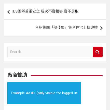
文
IDS團隊首重安全 履次不實報導 實不足取
章
導
台船集團「船佳堡」集合住宅上樑典禮
覽
S
e
a
r
c
廠商贊助
h
Example Ad #1 (only visible for logged-in