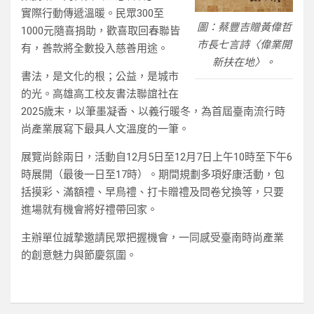
實際行動傳遞溫暖。民眾300至
圖：蔡豐吉贈黃偉哲
1000元隨喜捐助，歡喜取回春聯皆
市長七言詩〈偉業開
有，善款將全數投入慈善用途。
新扶在地〉。
書法，是文化的根；公益，是城市
的光。高雄高工校友書法聯誼社在
2025歲末，以筆墨凝香、以義行暖冬，為首屆臺南流行時
尚產業展寫下最具人文溫度的一筆。
展覽尚餘兩日，活動自12月5日至12月7日上午10時至下午6
時展開（最後一日至17時）。期間規劃多項好康活動，包
括摸彩、滿額禮、早鳥禮、打卡贈禮及問卷兌換等，只要
進場就有機會將好禮帶回家。
主辦單位誠摯邀請民眾把握機會，一同感受臺南時尚產業
的創意魅力與節慶氛圍。