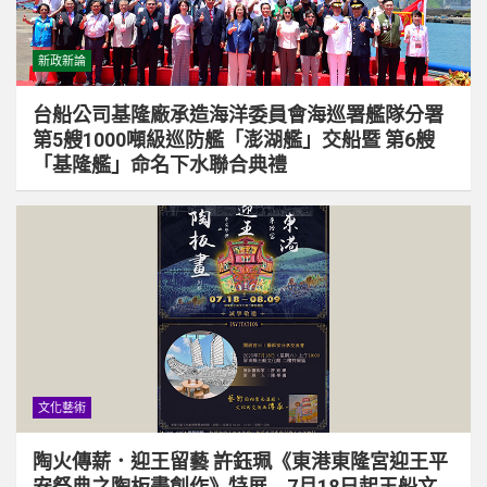
新政新論
台船公司基隆廠承造海洋委員會海巡署艦隊分署
第5艘1000噸級巡防艦「澎湖艦」交船暨 第6艘
「基隆艦」命名下水聯合典禮
文化藝術
陶火傳薪．迎王留藝 許鈺珮《東港東隆宮迎王平
安祭典之陶板畫創作》特展 7月18日起王船文