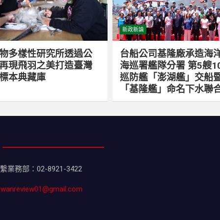
新政新論
物多樣性研究所透過公
台船公司基隆廠承造海
再現飛羽之美打造臺灣
海巡署艦隊分署 第5艘1
標本典藏庫
巡防艦「澎湖艦」交船暨
「基隆艦」命名下水聯
務部：02-8921-3422
aiwanreview01@gmail.com