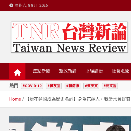
Skip
星期六, 8 8 月, 2026
to
content
台灣新論/星島國際策
焦點新聞
新政新論
財經論衡
社會脈象
熱門
#COVID-19
#侯友宜
#賴清德
#蔡英文
#柯文哲
Home
【讓花蓮國成為歷史名詞】身為花蓮人，我常常會好奇