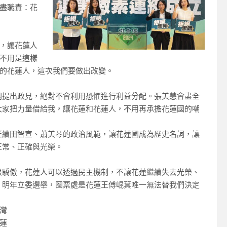
盡職責：花
，讓花蓮人
不用是這樣
的花蓮人，這次我們要做出改變。
開提出政見，絕對不會利用恐懼進行利益分配。張美慧會盡全
大家把力量借給我，讓花蓮和花蓮人，不用再承擔花蓮國的嘲
延續田智宣、蕭美琴的政治風範，讓花蓮國成為歷史名詞，讓
正常、正確與光榮。
很驕傲，花蓮人可以透過民主機制，不讓花蓮繼續失去光榮、
。明年立委選舉，圈票處是花蓮王傅崐萁唯一無法替我們決定
灣
 ​