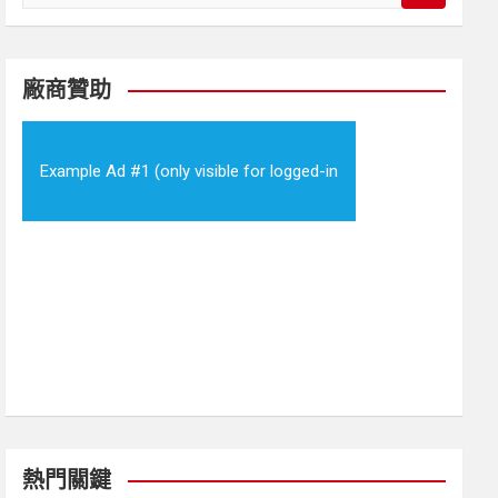
e
a
r
c
廠商贊助
h
Example Ad #1 (only visible for logged-in
visitors)
熱門關鍵