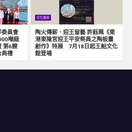
文化藝術
洋委員會
陶火傳薪．迎王留藝 許鈺珮《東
000噸級
港東隆宮迎王平安祭典之陶板畫
 第6艘
創作》特展 7月18日起王船文化
合典禮
館登場