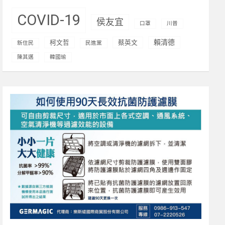
COVID-19
侯友宜
口罩
川普
賴清德
柯文哲
蔡英文
新住民
民進黨
陳其邁
韓國瑜