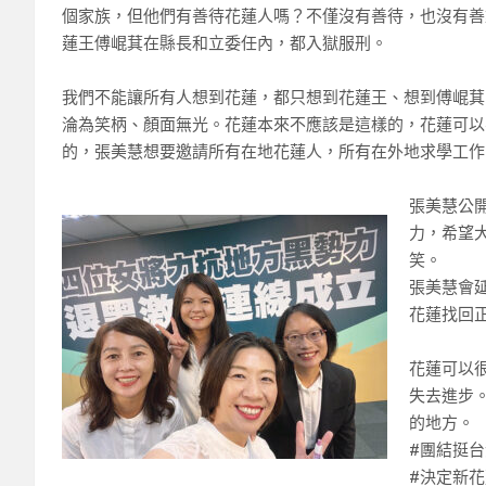
個家族，但他們有善待花蓮人嗎？不僅沒有善待，也沒有善
蓮王傅崐萁在縣長和立委任內，都入獄服刑。
我們不能讓所有人想到花蓮，都只想到花蓮王、想到傅崐萁
淪為笑柄、顏面無光。花蓮本來不應該是這樣的，花蓮可以
的，張美慧想要邀請所有在地花蓮人，所有在外地求學工作
張美慧公
力，希望
笑。
張美慧會
花蓮找回
花蓮可以
失去進步
的地方。
#團結挺台
#決定新花蓮