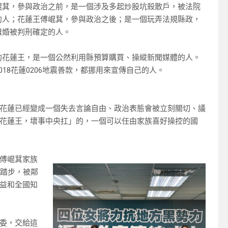
崐萁，參與政治之前，是一個涉及多起炒股坑殺散戶，被法院
的人；花蓮王傅崐萁，參與政治之後；是一個玩弄法規縣政，
離婚被判刑確定的人。
的花蓮王，是一個公然利用縣預算購買、操縱新聞媒體的人。
018花蓮0206地震善款，都挪用來宣傳自己的人。
花蓮已經變成一個失去言論自由、政治表態會被立刻關切、議
花蓮王，壞事中央扛」的，一個可以任由家族喜好操控的國
傅崐萁家族
地踏步，被鄰
益和全國知
委，交給這