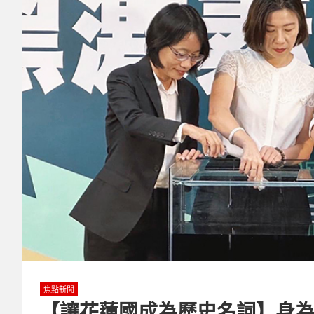
焦點新聞
【讓花蓮國成為歷史名詞】身