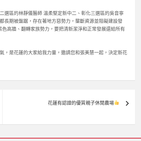
二選區的林靜儀醫師 溫柔堅定新中二、彰化三選區的吳音寧
都長期被盤踞，存在著地方惡勢力，壟斷資源並阻礙建設發
黑色高牆、翻轉家族勢力，要把清新潔淨和正常發展還給所有
氣，是花蓮的大家給我力量，邀請您和張美慧一起，決定新花
花蓮有認證的優質親子休閒農場