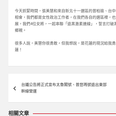
今天抓緊時間，張美慧和來自新北十一選區的曾柏瑜、台中
相會，我們都是女性政治工作者，在我們各自的選區裡，也
展，我們4位女將，一起串聯「退黑激素連線」，誓言打破
鄉親。
很多人說，美慧你很勇敢。但我想說，是花蓮的現況給我勇
蓮！​
文
台鐵公告將正式宣布太魯閣號、普悠瑪號退出東部
章
幹線營運
導
覽
相關文章