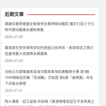
近期文章
婦產科醫學會邀全聯會參訪秉坤婦幼醫院 攜手打造少子化
時代婦幼醫療永續新典範
2026-07-29
農業部生物多樣性研究所透過公民參與，再現飛羽之美打
造臺灣最大鳥類標本典藏庫
2026-07-24
台船公司基隆廠承造海洋委員會海巡署艦隊分署 第5艘
1000噸級巡防艦「澎湖艦」交船暨 第6艘「基隆艦」命名
下水聯合典禮
2026-07-21
陶火傳薪．迎王留藝 許鈺珮《東港東隆宮迎王平安祭典之