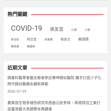
a
r
c
熱門關鍵
h
COVID-19
侯友宜
口罩
川普
賴清德
柯文哲
蔡英文
新住民
民進黨
陳其邁
韓國瑜
近期文章
婦產科醫學會邀全聯會參訪秉坤婦幼醫院 攜手打造少子化
時代婦幼醫療永續新典範
2026-07-29
農業部生物多樣性研究所透過公民參與，再現飛羽之美打
造臺灣最大鳥類標本典藏庫