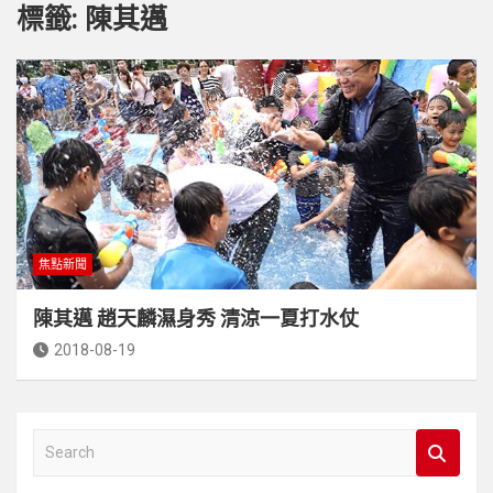
標籤:
陳其邁
焦點新聞
陳其邁 趙天麟濕身秀 清涼一夏打水仗
2018-08-19
S
e