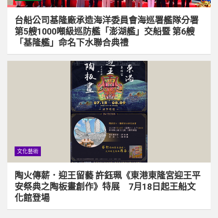
台船公司基隆廠承造海洋委員會海巡署艦隊分署
第5艘1000噸級巡防艦「澎湖艦」交船暨 第6艘
「基隆艦」命名下水聯合典禮
文化藝術
陶火傳薪．迎王留藝 許鈺珮《東港東隆宮迎王平
安祭典之陶板畫創作》特展 7月18日起王船文
化館登場