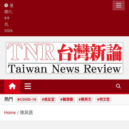
Skip
星
to
期六,
content
8 8
月,
2026
台灣新論/星島國際策略有限公司
熱門
#COVID-19
#侯友宜
#賴清德
#蔡英文
#柯文哲
Home
陳其邁