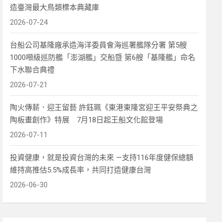
造臺灣最大鳥類標本典藏庫
2026-07-24
台船公司基隆廠承造海洋委員會海巡署艦隊分署 第5艘
1000噸級巡防艦「澎湖艦」交船暨 第6艘「基隆艦」命名
下水聯合典禮
2026-07-21
陶火傳薪．迎王留藝 許鈺珮《東港東隆宮迎王平安祭典之
陶板畫創作》特展 7月18日起王船文化館登場
2026-07-11
投資健康，就是投資台灣的未來 —支持116年度健保總額
維持高推估5.5%成長率，共同打造健康台灣
2026-06-30