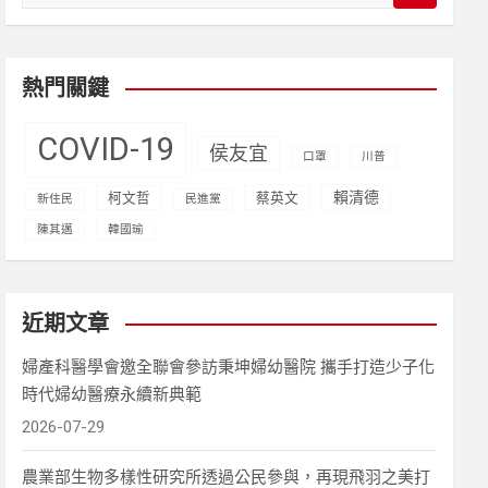
e
a
r
c
熱門關鍵
h
COVID-19
侯友宜
口罩
川普
賴清德
柯文哲
蔡英文
新住民
民進黨
陳其邁
韓國瑜
近期文章
婦產科醫學會邀全聯會參訪秉坤婦幼醫院 攜手打造少子化
時代婦幼醫療永續新典範
2026-07-29
農業部生物多樣性研究所透過公民參與，再現飛羽之美打