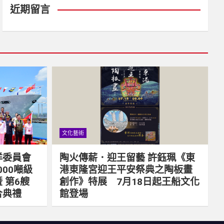
近期留言
文化藝術
洋委員會
陶火傳薪．迎王留藝 許鈺珮《東
000噸級
港東隆宮迎王平安祭典之陶板畫
 第6艘
創作》特展 7月18日起王船文化
合典禮
館登場