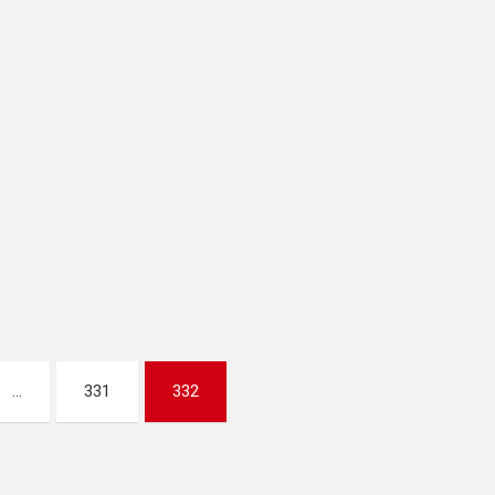
...
331
332