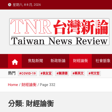
Skip
星期六, 8 8 月, 2026
to
content
台灣新論/星島國際策
焦點新聞
新政新論
財經論衡
社會脈象
熱門
#COVID-19
#侯友宜
#賴清德
#蔡英文
#柯文哲
Home
財經論衡
Page 332
分類:
財經論衡