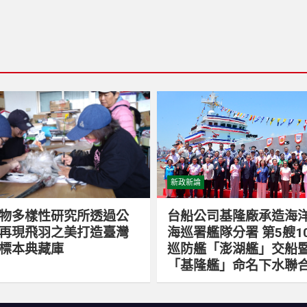
新政新論
物多樣性研究所透過公
台船公司基隆廠承造海
再現飛羽之美打造臺灣
海巡署艦隊分署 第5艘1
標本典藏庫
巡防艦「澎湖艦」交船暨
「基隆艦」命名下水聯