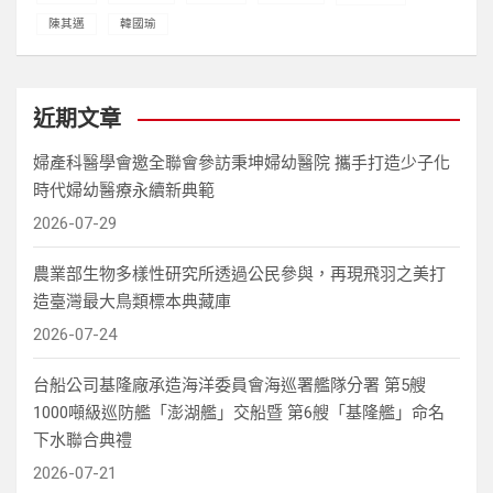
陳其邁
韓國瑜
近期文章
婦產科醫學會邀全聯會參訪秉坤婦幼醫院 攜手打造少子化
時代婦幼醫療永續新典範
2026-07-29
農業部生物多樣性研究所透過公民參與，再現飛羽之美打
造臺灣最大鳥類標本典藏庫
2026-07-24
台船公司基隆廠承造海洋委員會海巡署艦隊分署 第5艘
1000噸級巡防艦「澎湖艦」交船暨 第6艘「基隆艦」命名
下水聯合典禮
2026-07-21