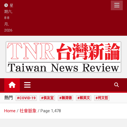
Skip
星
to
期六,
content
8 8
月,
2026
台灣新論/星島國際策略有限公司
熱門
#COVID-19
#侯友宜
#賴清德
#蔡英文
#柯文哲
Home
社會脈象
Page 1,478