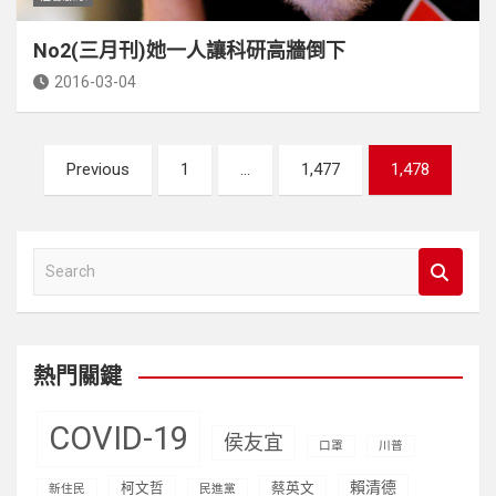
No2(三月刊)她一人讓科研高牆倒下
2016-03-04
文
Previous
1
...
1,477
1,478
章
分
頁
S
e
a
r
c
熱門關鍵
h
COVID-19
侯友宜
口罩
川普
賴清德
柯文哲
蔡英文
新住民
民進黨