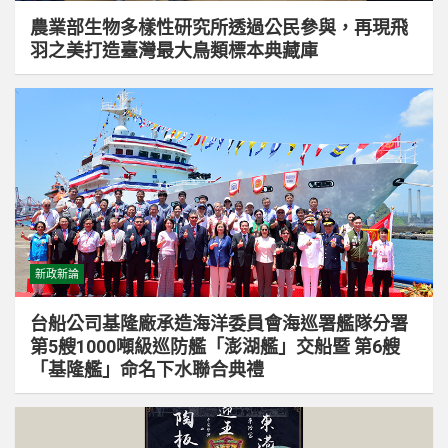
農業部生物多樣性研究所透過公民參與，再現飛
羽之美打造臺灣最大鳥類標本典藏庫
新政新論
台船公司基隆廠承造海洋委員會海巡署艦隊分署
第5艘1000噸級巡防艦「澎湖艦」交船暨 第6艘
「基隆艦」命名下水聯合典禮