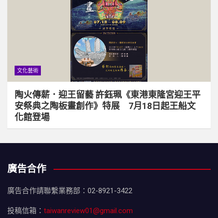
文化藝術
陶火傳薪．迎王留藝 許鈺珮《東港東隆宮迎王平
安祭典之陶板畫創作》特展 7月18日起王船文
化館登場
廣告合作
廣告合作請聯繫業務部：02-8921-3422
投稿信箱：
taiwanreview01@gmail.com