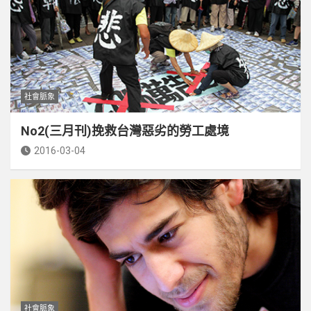
社會脈象
No2(三月刊)挽救台灣惡劣的勞工處境
2016-03-04
社會脈象